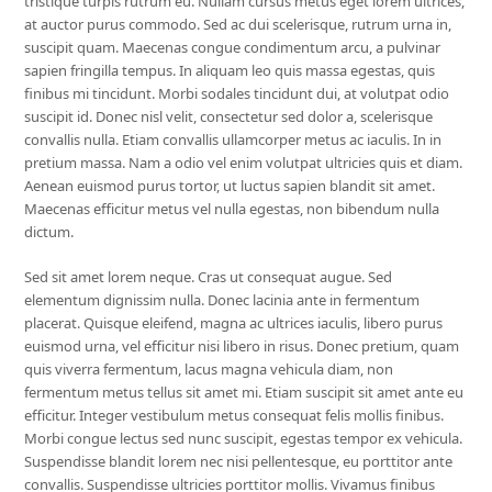
tristique turpis rutrum eu. Nullam cursus metus eget lorem ultrices,
at auctor purus commodo. Sed ac dui scelerisque, rutrum urna in,
suscipit quam. Maecenas congue condimentum arcu, a pulvinar
sapien fringilla tempus. In aliquam leo quis massa egestas, quis
finibus mi tincidunt. Morbi sodales tincidunt dui, at volutpat odio
suscipit id. Donec nisl velit, consectetur sed dolor a, scelerisque
convallis nulla. Etiam convallis ullamcorper metus ac iaculis. In in
pretium massa. Nam a odio vel enim volutpat ultricies quis et diam.
Aenean euismod purus tortor, ut luctus sapien blandit sit amet.
Maecenas efficitur metus vel nulla egestas, non bibendum nulla
dictum.
Sed sit amet lorem neque. Cras ut consequat augue. Sed
elementum dignissim nulla. Donec lacinia ante in fermentum
placerat. Quisque eleifend, magna ac ultrices iaculis, libero purus
euismod urna, vel efficitur nisi libero in risus. Donec pretium, quam
quis viverra fermentum, lacus magna vehicula diam, non
fermentum metus tellus sit amet mi. Etiam suscipit sit amet ante eu
efficitur. Integer vestibulum metus consequat felis mollis finibus.
Morbi congue lectus sed nunc suscipit, egestas tempor ex vehicula.
Suspendisse blandit lorem nec nisi pellentesque, eu porttitor ante
convallis. Suspendisse ultricies porttitor mollis. Vivamus finibus