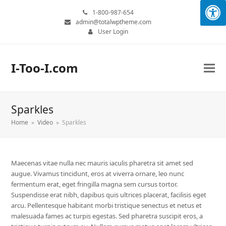
1-800-987-654
admin@totalwptheme.com
User Login
I-Too-I.com
Sparkles
Home
»
Video
»
Sparkles
Maecenas vitae nulla nec mauris iaculis pharetra sit amet sed
augue. Vivamus tincidunt, eros at viverra ornare, leo nunc
fermentum erat, eget fringilla magna sem cursus tortor.
Suspendisse erat nibh, dapibus quis ultrices placerat, facilisis eget
arcu. Pellentesque habitant morbi tristique senectus et netus et
malesuada fames ac turpis egestas. Sed pharetra suscipit eros, a