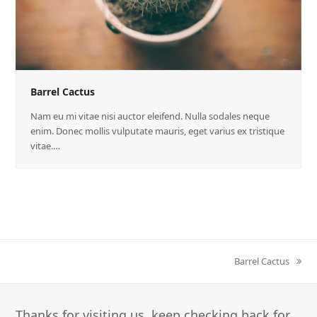
Barrel Cactus
Nam eu mi vitae nisi auctor eleifend. Nulla sodales neque
enim. Donec mollis vulputate mauris, eget varius ex tristique
vitae.…
next
Barrel Cactus
post:
Thanks for visiting us, keep checking back for